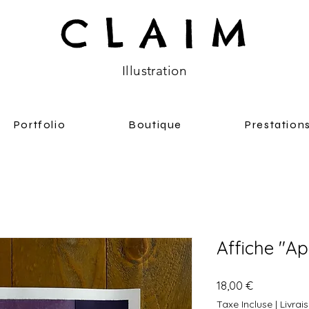
C L A I M
Illustratio
n
Portfolio
Boutique
Prestation
Affiche "Ap
Prix
18,00 €
Taxe Incluse
|
Livrai