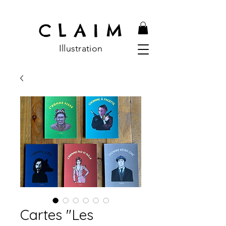
C L A I M
Illustratio
n
Cartes "Les