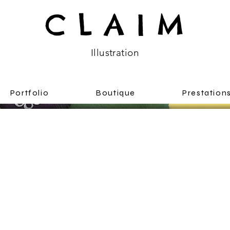
C L A I M
Illustratio
n
Portfolio
Boutique
Prestation