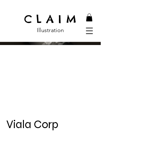
C L A I M
Illustratio
n
Viala Corp